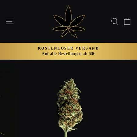
Direkt
zum
Inhalt
SEITENNAVIGATION
SUCH
E
KOSTENLOSER VERSAND
Auf alle Bestellungen ab 60€
Pause
Diashow