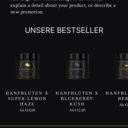
explain a detail about your product, or describe a
new promotion.
UNSERE BESTSELLER
HANFBLÜTEN X
HANFBLÜTEN X
HANFBL
SUPER LEMON
BLUEBERRY
BE
HAZE
KUSH
Ab €
Ab €10,00
Ab €12,00