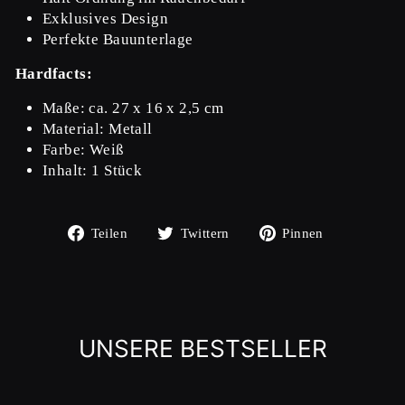
Exklusives Design
Perfekte Bauunterlage
Hardfacts:
Maße: ca. 27 x 16 x 2,5 cm
Material: Metall
Farbe: Weiß
Inhalt: 1 Stück
Auf
Auf
Auf
Teilen
Twittern
Pinnen
Facebook
Twitter
Pinterest
teilen
twittern
pinnen
UNSERE BESTSELLER