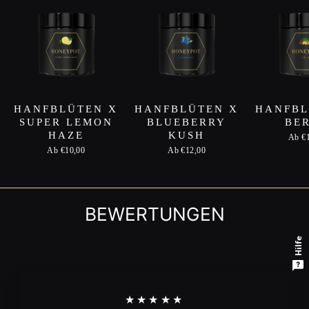
HANFBLÜTEN X
HANFBLÜTEN X
HANFBL
SUPER LEMON
BLUEBERRY
BE
HAZE
KUSH
Ab €
Ab €10,00
Ab €12,00
BEWERTUNGEN
Hilfe
★★★★★