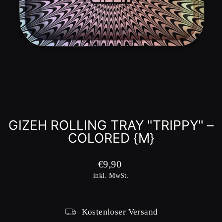
GIZEH ROLLING TRAY "TRIPPY" –
COLORED {M}
Normaler
€9,90
Preis
inkl. MwSt.
Kostenloser Versand