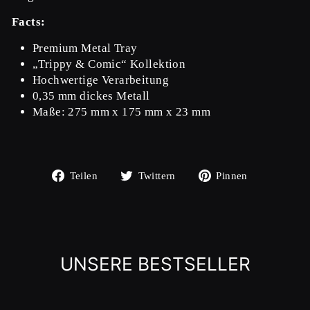
Facts:
Premium Metal Tray
„Trippy & Comic“ Kollektion
Hochwertige Verarbeitung
0,35 mm dickes Metall
Maße: 275 mm x 175 mm x 23 mm
Auf
Auf
Auf
Teilen
Twittern
Pinnen
Facebook
Twitter
Pinterest
teilen
twittern
pinnen
UNSERE BESTSELLER