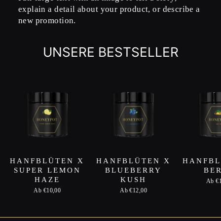
explain a detail about your product, or describe a
new promotion.
UNSERE BESTSELLER
HANFBLÜTEN X
HANFBLÜTEN X
HANFBL
SUPER LEMON
BLUEBERRY
BE
HAZE
KUSH
Ab €
Ab €10,00
Ab €12,00