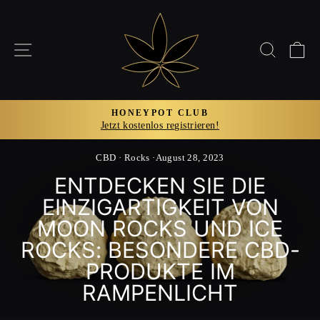
Direkt
zum
Inhalt
SEITENNAVIGATION
SUCH
E
HONEYPOT CLUB
Jetzt kostenlos registrieren!
Pause
Diashow
CBD
·
Rocks
·
August 28, 2023
ENTDECKEN SIE DIE
EINZIGARTIGKEIT VON
MOON ROCKS UND ICE
ROCKS: BESONDERE CBD-
PRODUKTE IM
RAMPENLICHT