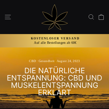
Direkt
zum
Inhalt
SEITENNAVIGATION
SUCH
E
KOSTENLOSER VERSAND
Auf alle Bestellungen ab 60€
Pause
Diashow
CBD
·
Gesundheit
·
August 24, 2023
DIE NATÜRLICHE
ENTSPANNUNG: CBD UND
MUSKELENTSPANNUNG
ERKLÄRT