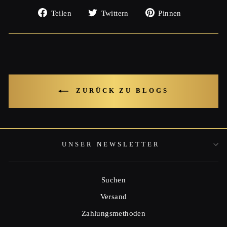
Auf
Auf
Auf
Teilen
Twittern
Pinnen
Facebook
Twitter
Pinterest
teilen
twittern
pinnen
ZURÜCK ZU BLOGS
UNSER NEWSLETTER
Suchen
Versand
Zahlungsmethoden